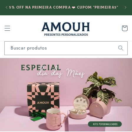
Pular
Fret
para o
5% OFF na PRIMEIRA COMPRA ❤️ cupom "PRIMEIRA5"
conteúdo
Carrinh
Buscar produtos