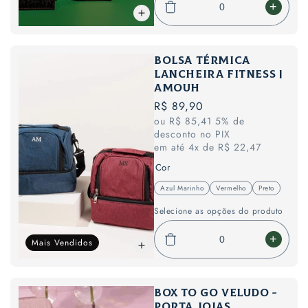
Diminuir
Aumen
a
a
quantidade
quant
de
de
Bolsa térmica
Wine
Wine
lancheira Fitness |
Bag
Bag
AMOUH
Croco
Croco
Preço
R$ 89,90
-
-
ou R$ 85,41 5% de
normal
bolsa
bolsa
desconto no PIX
para
para
em até 4x de R$ 22,47
vinho
vinho
Cor
personalizado
person
a
a
Azul Marinho
Vermelho
Preto
Variante esgotada ou indisponível
Variante esgotada ou in
Variante esg
laser
laser
Selecione as opções do produto
|
|
Amouh
Amou
Mais Vendidos
Diminuir
Aumen
a
a
quantidade
quant
de
de
Box to go Veludo -
Bolsa
Bolsa
Porta Joias