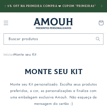
Pular
Fret
para o
5% OFF na PRIMEIRA COMPRA ❤️ cupom "PRIMEIRA5"
conteúdo
Carrinh
Buscar produtos
›
Monte seu Kit
Início
Monte seu Kit
Monte seu Kit personalizado. Escolha seus produtos
preferidos, a cor, as personalizações e finalize com
uma embalagem exclusiva Amouh. Não esqueça da
mensagem do cartão :)