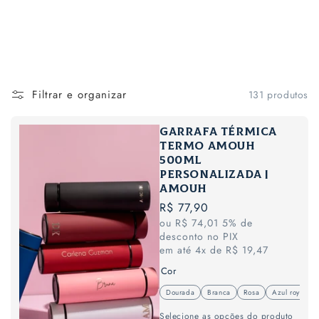
Filtrar e organizar
131 produtos
Garrafa térmica
termo amouh
500ml
personalizada |
AMOUH
Preço
R$ 77,90
ou R$ 74,01 5% de
normal
desconto no PIX
em até 4x de R$ 19,47
Cor
Dourada
Branca
Rosa
Azul royal
Variante esgotada ou indisponível
Variante esgotada ou indispo
Variante esgotada o
Variante
Selecione as opções do produto