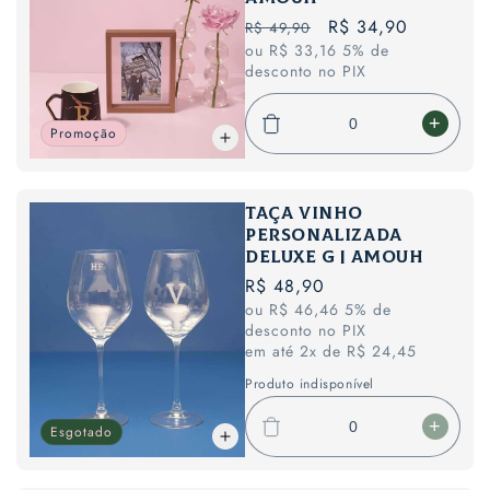
Marmor
Marmo
Preço
Preço
R$ 34,90
R$ 49,90
com
com
ou R$ 33,16 5% de
normal
promocional
foto
foto
desconto no PIX
10
10
x
x
15cm
15cm
Diminuir
Aumen
Promoção
|
|
a
a
AMOUH
AMO
quantidade
quant
de
de
Taça Vinho
Porta
Porta
personalizada
retrato
retrato
Deluxe G | AMOUH
Rose
Rose
Preço
R$ 48,90
Gold
Gold
ou R$ 46,46 5% de
normal
17
17
desconto no PIX
x
x
em até 2x de R$ 24,45
20cm
20cm
Produto indisponível
|
|
AMOUH
AMO
Esgotado
Diminuir
Aumen
a
a
quantidade
quant