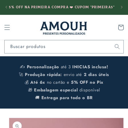
Pular
Fret
para o
5% OFF na PRIMEIRA COMPRA ❤️ cupom "PRIMEIRA5"
conteúdo
Carrinh
Buscar produtos
✍️
Personalização
até 3
INICIAS inclusa!
🚀
Produção rápida:
envio até
2 dias úteis
💰
Até 6x
no cartão e
5% OFF no Pix
🎁
Embalagem especial
disponível
🚚
Entrega para todo o BR
Pular para
as
informações