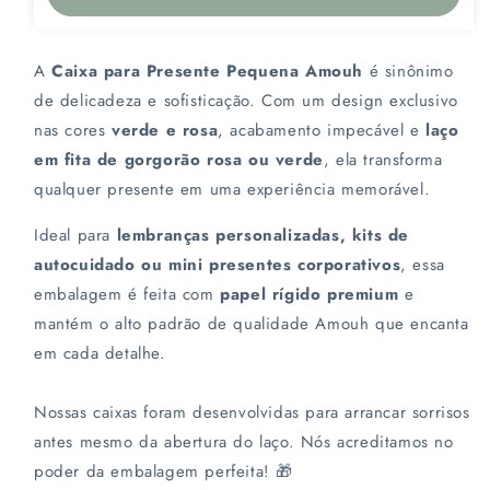
Caixa
Caixa
para
para
presente
presente
PEQUENA
PEQUENA
A
Caixa para Presente Pequena Amouh
é sinônimo
|
|
de delicadeza e sofisticação. Com um design exclusivo
AMOUH
AMOUH
nas cores
verde e rosa
, acabamento impecável e
laço
em fita de gorgorão rosa ou verde
, ela transforma
qualquer presente em uma experiência memorável.
Ideal para
lembranças personalizadas, kits de
autocuidado ou mini presentes corporativos
, essa
embalagem é feita com
papel rígido premium
e
mantém o alto padrão de qualidade Amouh que encanta
em cada detalhe.
Nossas caixas foram desenvolvidas para arrancar sorrisos
antes mesmo da abertura do laço. Nós acreditamos no
poder da embalagem perfeita! 🎁