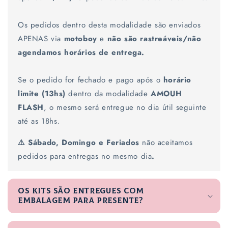
c
Os pedidos dentro desta modalidade são enviados
o
l
APENAS via
motoboy
e
não são rastreáveis/não
h
agendamos horários de entrega.
í
v
Se o pedido for fechado e pago após o
horário
e
limite (13hs)
dentro da modalidade
AMOUH
l
FLASH
, o mesmo será entregue no dia útil seguinte
até as 18hs.
⚠️ Sábado, Domingo e Feriados
não aceitamos
pedidos para entregas no mesmo dia
.
Os kits são entregues com
embalagem para presente?