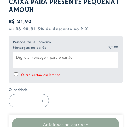
Caixa para presente PEQUENA |
AMOUH
Preço
R$ 21,90
normal
ou R$ 20,81 5% de desconto no PIX
Personalize seu produto
0/300
Mensagem no cartão
Quero cartão em branco
Quantidade
Diminuir
Aumentar
a
a
quantidade
quantidade
de
de
Adicionar ao carrinho