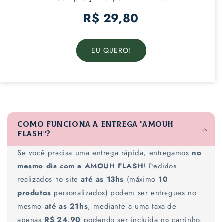
R$ 29,80
EU QUERO!
C
o
Como funciona a entrega "AMOUH
n
FLASH"?
t
Se você precisa uma entrega rápida, entregamos
no
e
mesmo dia com a AMOUH FLASH
! Pedidos
ú
realizados no site
até as 13hs
(máximo
10
d
produtos
personalizados) podem ser entregues no
o
mesmo
até as 21hs
, mediante a uma taxa de
r
apenas
R$ 24,90
podendo ser incluída no carrinho.
e