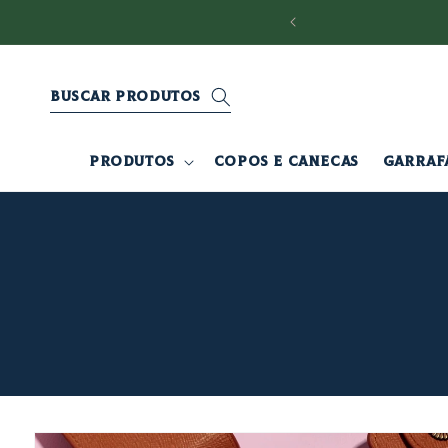
Pular
para o
 OFF na PRIMEIRA COMPRA ❤️ cupom "PRIMEIRA5"
conteúdo
Buscar produtos
PRODUTOS
COPOS E CANECAS
GARRAF
Pular para
as