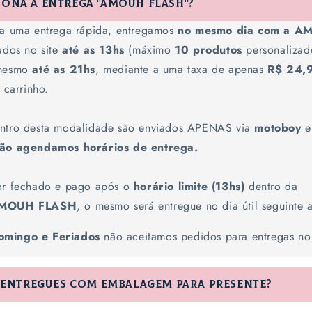
ona a entrega "AMOUH FLASH"?
sa uma entrega rápida, entregamos
no mesmo dia com a 
ados no site
até as 13hs
(máximo
10 produtos
personalizad
 mesmo
até as 21hs
, mediante a uma taxa de apenas
R$ 24,
 carrinho.
ntro desta modalidade são enviados APENAS via
motoboy
não agendamos horários de entrega.
or fechado e pago após o
horário limite (13hs)
dentro da
MOUH FLASH
, o mesmo será entregue no dia útil seguinte a
omingo e Feriados
não aceitamos pedidos para entregas n
o entregues com embalagem para presente?