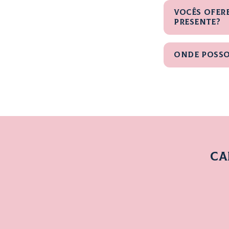
v
Vocês ofer
e
presente?
l
Onde posso
CA