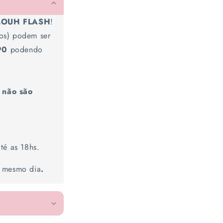
AMOUH FLASH
!
os) podem ser
90
podendo
e
não são
té as 18hs.
o mesmo dia
.