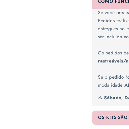
Como funci
o
Se você preci
n
Pedidos realiz
t
entregues no
e
ser incluída no
ú
d
Os pedidos de
o
rastreáveis/
r
Se o pedido f
e
modalidade
A
c
o
⚠️ Sábado, D
l
h
Os kits sã
í