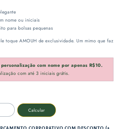
legante
om nome ou iniciais
ito para bolsas pequenas
uele toque AMOUH de exclusividade. Um mimo que faz
o personalização com nome por apenas R$10.
lização com até 3 iniciais grátis.
Calcular
 orçamento corporativo com desconto (+