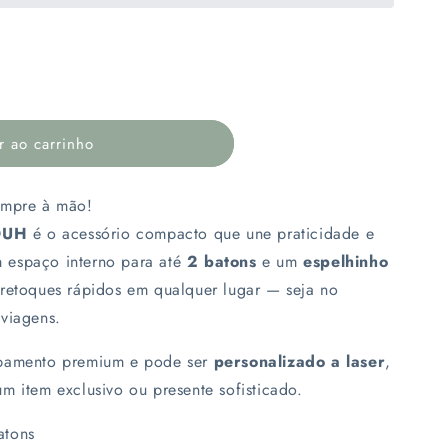
r ao carrinho
empre à mão!
OUH
é o acessório compacto que une praticidade e
ado
 espaço interno para até
2 batons
e um
espelhinho
a retoques rápidos em qualquer lugar — seja no
viagens.
abamento premium e pode ser
personalizado a laser
,
m item exclusivo ou presente sofisticado.
atons