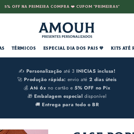
Frete Grátis para TODO O
AS
TÉRMICOS
ESPECIAL DIA DOS PAIS 💙
KITS ATÉ 
✍️
Personalização
até 3
INICIAS inclusa!
🚀
Produção rápida:
envio até
2 dias úteis
💰
Até 6x
no cartão e
5% OFF no Pix
🎁
Embalagem especial
disponível
🚚
Entrega para todo o BR