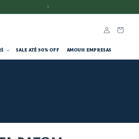
 BR nas compras acima de R$200!
Fazer
Carrinho
login
R$
SALE ATÉ 50% OFF
AMOUH EMPRESAS