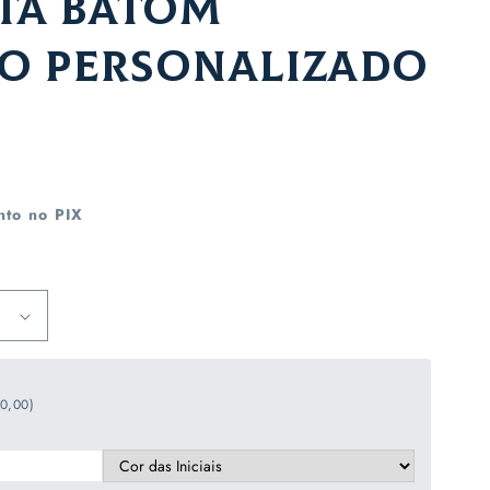
ta Batom
o Personalizado
al
to no PIX
10,00)