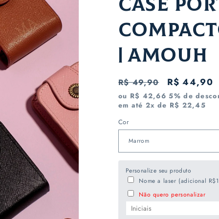
Case Por
Compact
| AMOUH
Preço
Preço
R$ 44,90
R$ 49,90
normal
promocion
ou R$ 42,66 5% de descon
em até 2x de R$ 22,45
Cor
Personalize seu produto
Nome a laser (adicional R$
Não quero personalizar