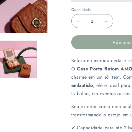
Quantidade
Diminuir
Aumentar
a
a
quantidade
quantidade
Adiciona
de
de
Case
Case
Porta
Porta
Beleza na medida certa e s
Batom
Batom
Compacto
Compacto
O
Case Porta Batom AM
Personalizado
Personaliz
charme em um só item. Com
|
|
embutido
, ele é ideal par
AMOUH
AMOUH
trabalho, em eventos ou em 
Seu exterior conta com ac
transformando o estojo em u
✔ Capacidade para até 2 b