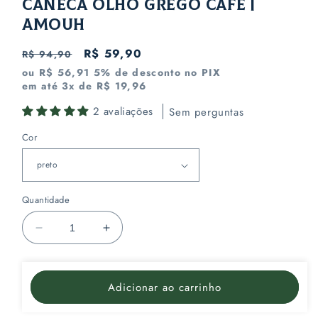
Caneca Olho Grego Café |
Amouh
Preço
Preço
R$ 59,90
R$ 94,90
normal
promocional
ou R$ 56,91 5% de desconto no PIX
em até 3x de R$ 19,96
2 avaliações
Sem perguntas
Cor
Quantidade
Diminuir
Aumentar
a
a
quantidade
quantidade
de
de
Adicionar ao carrinho
Caneca
Caneca
Olho
Olho