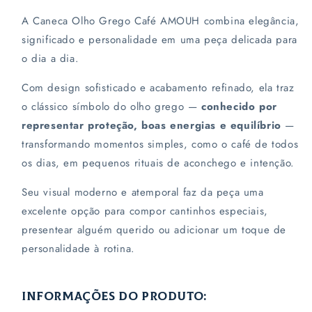
Grego
Grego
Café
Café
A Caneca Olho Grego Café AMOUH combina elegância,
|
|
significado e personalidade em uma peça delicada para
Amouh
Amouh
o dia a dia.
Com design sofisticado e acabamento refinado, ela traz
o clássico símbolo do olho grego —
conhecido por
representar proteção, boas energias e equilíbrio
—
transformando momentos simples, como o café de todos
os dias, em pequenos rituais de aconchego e intenção.
Seu visual moderno e atemporal faz da peça uma
excelente opção para compor cantinhos especiais,
presentear alguém querido ou adicionar um toque de
personalidade à rotina.
INFORMAÇÕES DO PRODUTO: