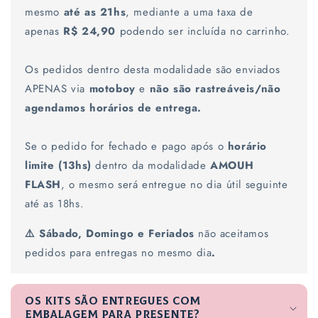
mesmo
até as 21hs
, mediante a uma taxa de
r
apenas
R$ 24,90
podendo ser incluída no carrinho.
e
c
Os pedidos dentro desta modalidade são enviados
o
l
APENAS via
motoboy
e
não são rastreáveis/não
h
agendamos horários de entrega.
í
v
Se o pedido for fechado e pago após o
horário
e
limite (13hs)
dentro da modalidade
AMOUH
l
FLASH
, o mesmo será entregue no dia útil seguinte
até as 18hs.
⚠️ Sábado, Domingo e Feriados
não aceitamos
pedidos para entregas no mesmo dia
.
Os kits são entregues com
embalagem para presente?