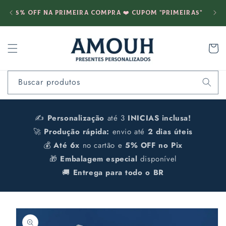
Pular
Fret
para o
5% OFF na PRIMEIRA COMPRA ❤️ cupom "PRIMEIRA5"
conteúdo
Carrinh
Buscar produtos
✍️
Personalização
até 3
INICIAS inclusa!
🚀
Produção rápida:
envio até
2 dias úteis
💰
Até 6x
no cartão e
5% OFF no Pix
🎁
Embalagem especial
disponível
🚚
Entrega para todo o BR
Pular para
as
informações