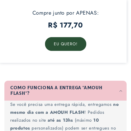
Compre junto por APENAS:
R$ 177,70
EU QUERO!
C
o
Como funciona a entrega "AMOUH
n
FLASH"?
t
Se você precisa uma entrega rápida, entregamos
no
e
mesmo dia com a AMOUH FLASH
! Pedidos
ú
realizados no site
até as 13hs
(máximo
10
d
produtos
personalizados) podem ser entregues no
o